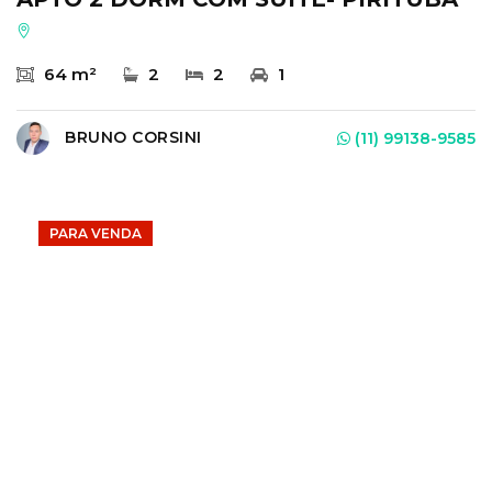
64 m²
2
2
1
BRUNO CORSINI
(11) 99138-9585
PARA VENDA