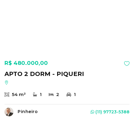
R$ 480.000,00
APTO 2 DORM - PIQUERI
54 m²
1
2
1
Pinheiro
(11) 97723-5388