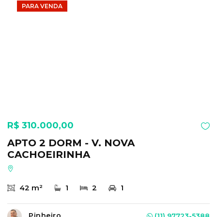
PARA VENDA
R$ 310.000,00
APTO 2 DORM - V. NOVA
CACHOEIRINHA
42 m²
1
2
1
Pinheiro
(11) 97723-5388