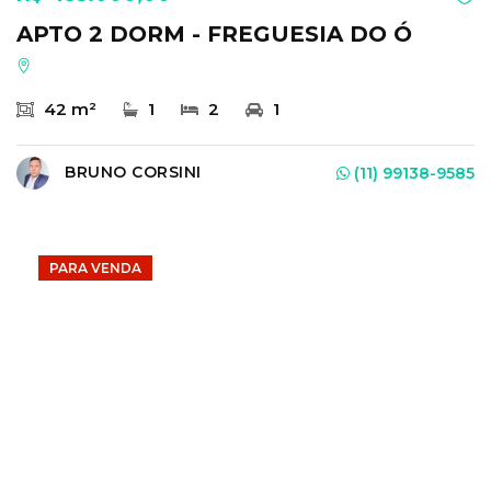
APTO 2 DORM - FREGUESIA DO Ó
42 m²
1
2
1
BRUNO CORSINI
(11) 99138-9585
PARA VENDA