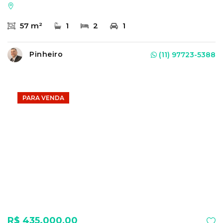
57 m²
1
2
1
Pinheiro
(11) 97723-5388
PARA VENDA
R$ 435.000,00