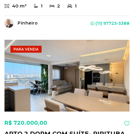
40 m²
1
2
1
Pinheiro
(11) 97723-5388
PARA VENDA
R$ 720.000,00
APTO 2 DORM COM SUÍTE- PIRITUBA