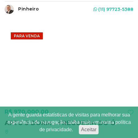
Pinheiro
(11) 97723-5388
PARA VENDA
R$ 970.000,00
A gente guarda estatísticas de visitas para melhorar sua
APTO 3 DORM - FREGUESIA DO Ó
experiência de navegação, saiba mais em nossa
política
de privacidade.
Aceitar