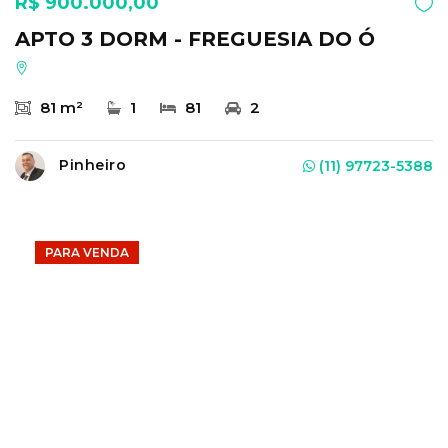
R$ 900.000,00
APTO 3 DORM - FREGUESIA DO Ó
81 m²
1
81
2
Pinheiro
(11) 97723-5388
PARA VENDA