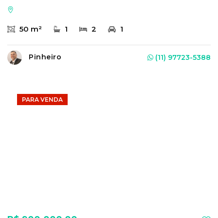
50 m²
1
2
1
Pinheiro
(11) 97723-5388
PARA VENDA