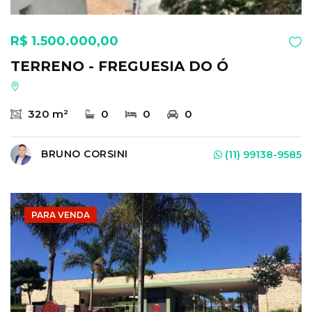
R$ 1.500.000,00
TERRENO - FREGUESIA DO Ó
320 m²
0
0
0
BRUNO CORSINI
(11) 99138-9585
PARA VENDA