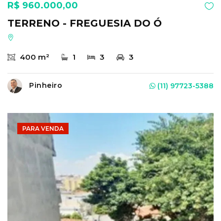
R$ 960.000,00
TERRENO - FREGUESIA DO Ó
400 m²
1
3
3
Pinheiro
(11) 97723-5388
PARA VENDA