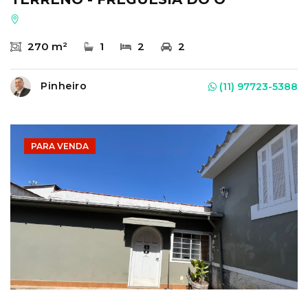
270 m²
1
2
2
Pinheiro
(11) 97723-5388
PARA VENDA