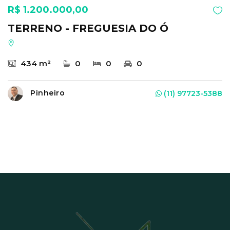
R$ 1.200.000,00
TERRENO - FREGUESIA DO Ó
434 m²
0
0
0
Pinheiro
(11) 97723-5388