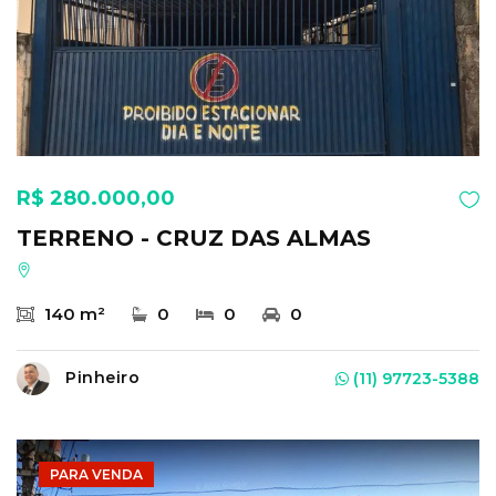
R$ 280.000,00
TERRENO - CRUZ DAS ALMAS
140 m²
0
0
0
Pinheiro
(11) 97723-5388
PARA VENDA