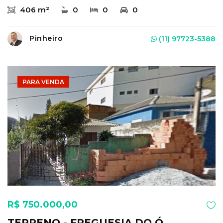
406 m²
0
0
0
Pinheiro
(11) 97723-5388
PARA VENDA
R$ 750.000,00
TERRENO - FREGUESIA DO Ó