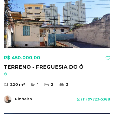
R$ 450.000,00
TERRENO - FREGUESIA DO Ó
220 m²
1
2
3
Pinheiro
(11) 97723-5388